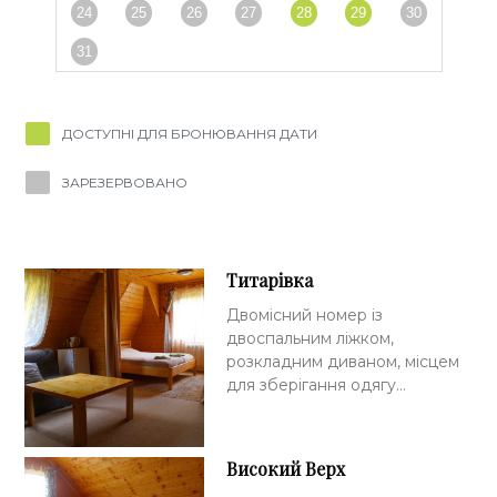
24
25
26
27
28
29
30
31
ДОСТУПНІ ДЛЯ БРОНЮВАННЯ ДАТИ
ЗАРЕЗЕРВОВАНО
Титарівка
Двомісний номер із
двоспальним ліжком,
розкладним диваном, місцем
для зберігання одягу…
Високий Верх