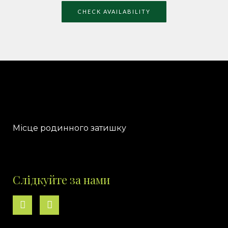
CHECK AVAILABILITY
Місце родинного затишку
Слідкуйте за нами
F
I
a
n
c
s