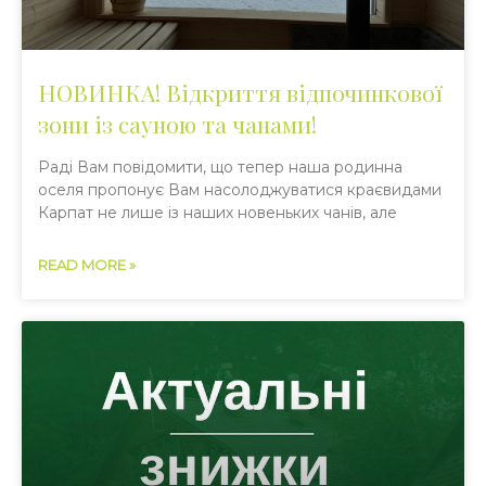
НОВИНКА! Відкриття відпочинкової
зони із сауною та чанами!​
Раді Вам повідомити, що тепер наша родинна
оселя пропонує Вам насолоджуватися краєвидами
Карпат не лише із наших новеньких чанів, але
READ MORE »