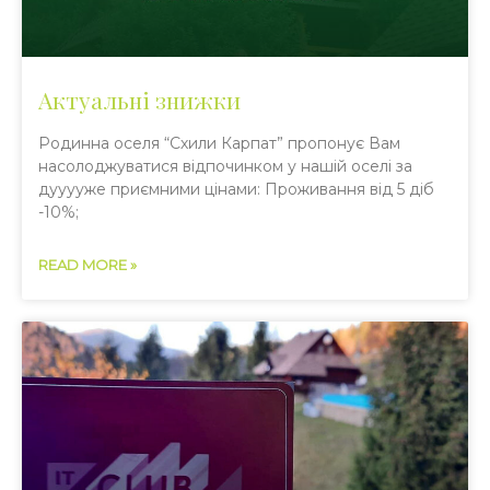
Актуальні знижки
Родинна оселя “Схили Карпат” пропонує Вам
насолоджуватися відпочинком у нашій оселі за
дууууже приємними цінами: Проживання від 5 діб
-10%;
READ MORE »