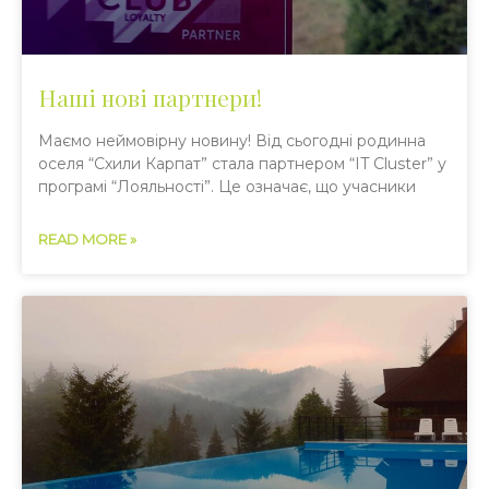
Наші нові партнери!
Маємо неймовірну новину! Від сьогодні родинна
оселя “Схили Карпат” стала партнером “IT Cluster” у
програмі “Лояльності”. Це означає, що учасники
READ MORE »