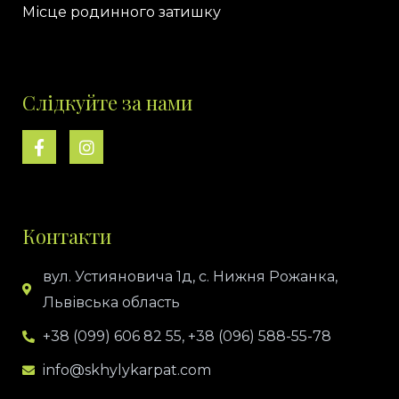
Місце родинного затишку
Слідкуйте за нами
F
I
a
n
c
s
e
t
b
a
o
g
Контакти
o
r
k
a
-
m
вул. Устияновича 1д, с. Нижня Рожанка,
f
Львівська область
+38 (099) 606 82 55, +38 (096) 588-55-78
info@skhylykarpat.com