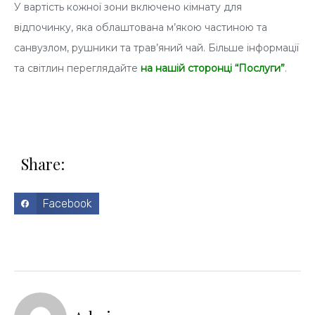
У вартість кожної зони включено кімнату для
відпочинку, яка облаштована м’якою частиною та
санвузлом, рушники та трав’яний чай. Більше інформації
та світлин переглядайте
на нашій сторонці “Послуги”
.
Share:
S
Facebook
h
a
r
e
o
n
f
a
c
e
b
o