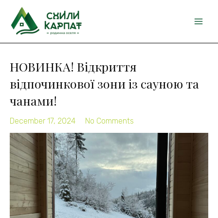
Skip
MAI
to
ME
content
НОВИНКА! Відкриття
відпочинкової зони із сауною та
чанами!​
December 17, 2024
No Comments